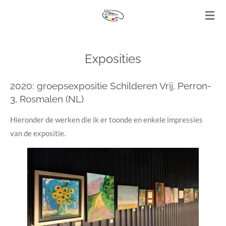
Ga
direct
naar
de
Exposities
hoofdinhoud
2020: groepsexpositie Schilderen Vrij, Perron-
3, Rosmalen (NL)
Hieronder de werken die ik er toonde en enkele impressies
van de expositie.